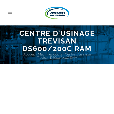
CENTRE D’USINAGE
TREVISAN
DS600/200C RAM
Accueil
>
Machines-outils
>
Centre d’usinage
Trevisan DS600/200C RAM