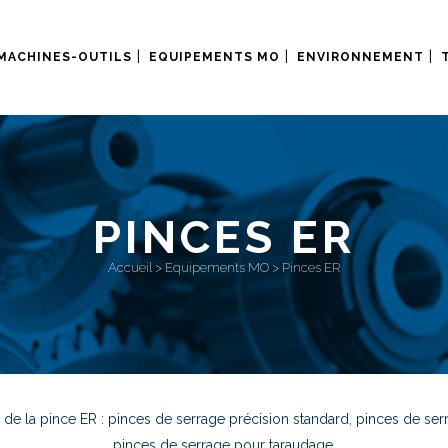
MACHINES-OUTILS
EQUIPEMENTS MO
ENVIRONNEMENT
PINCES ER
Accueil
>
Equipements MO
>
Pinces ER
 la pince ER : pinces de serrage précision standard, pinces de serra
pinces de serrage pour taraudage.