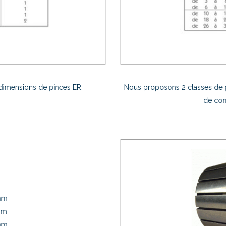
dimensions de pinces ER.
Nous proposons 2 classes de p
de con
 mm
mm
 mm