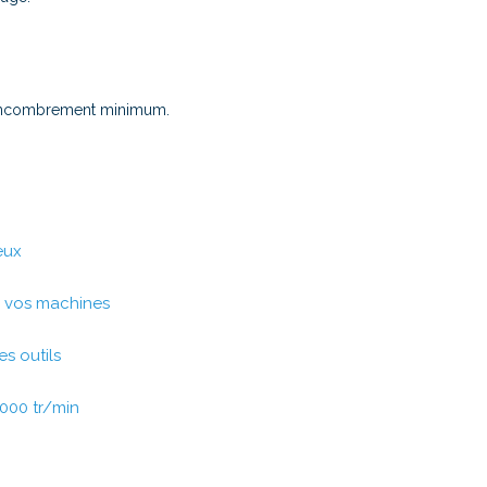
n encombrement minimum.
eux
e vos machines
 outils
000 tr/min