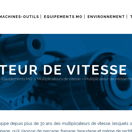
MACHINES-OUTILS
EQUIPEMENTS MO
ENVIRONNEMENT
TEUR DE VITESS
>
Equipements MO
>
Multiplicateurs de vitesse
>
Multiplicateur de vitesse 
ppe depuis plus de 30 ans des multiplicateurs de vitesse, lesquels on
inage, qu’il s’agisse de perçage, fraisage, taraudage et même de rectif