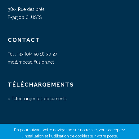
380, Rue des prés
F-74300 CLUSES
CONTACT
Tel :
+33 (0)4 50 18 30 27
md@mecadiffusion.net
TÉLÉCHARGEMENTS
>
Télécharger les documents
En poursuivant votre navigation sur notre site, vous acceptez
©2021 Meca Diffusion –
Politique de Protection des données
–
l'installation et l'utilisation de cookies sur votre poste.