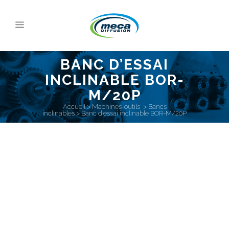
BANC D’ESSAI
INCLINABLE BOR-
M/20P
Accueil
>
Machines-outils
>
Bancs
inclinables
>
Banc d’essai inclinable BOR-M/20P