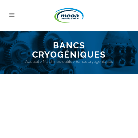
BANCS
CRYOGÉNIQUES
Accueil
>
Machines-outils
>
Bancs cryogéniques